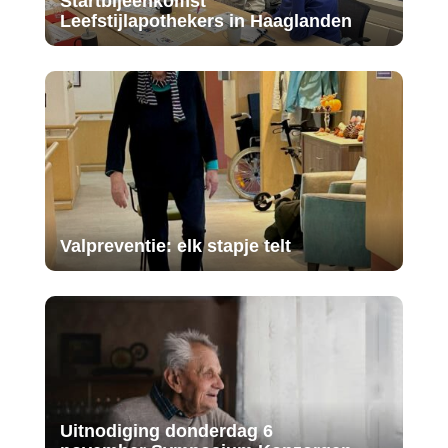
Startbijeenkomst
Leefstijlapothekers in Haaglanden
Valpreventie: elk stapje telt
Uitnodiging donderdag 6