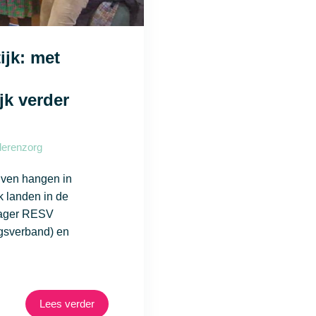
ijk: met
jk verder
erenzorg
ijven hangen in
k landen in de
anager RESV
gsverband) en
Lees verder