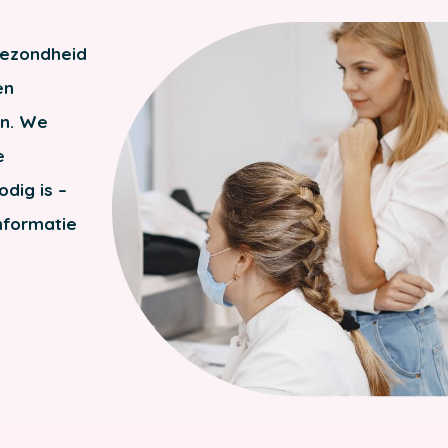
gezondheid
en
en. We
e
odig is –
nformatie